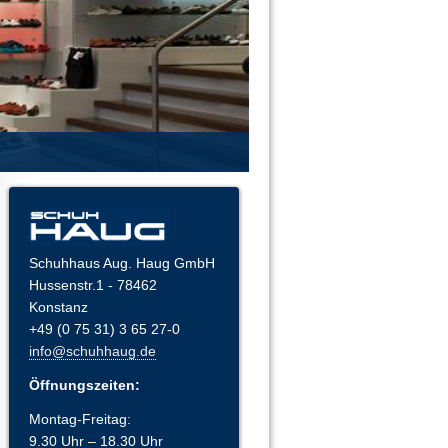
Schuhhaus Aug. Haug GmbH
Hussenstr.1 - 78462
Konstanz
+49 (0 75 31) 3 65 27-0
info@schuhhaug.de
Öffnungszeiten:
Montag-Freitag:
9.30 Uhr – 18.30 Uhr