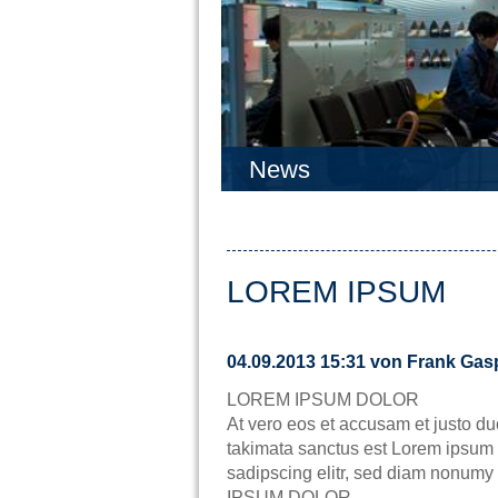
3
4
5
News
LOREM IPSUM
04.09.2013 15:31
von Frank Gasp
LOREM IPSUM DOLOR
At vero eos et accusam et justo du
takimata sanctus est Lorem ipsum d
sadipscing elitr, sed diam nonumy
IPSUM DOLOR