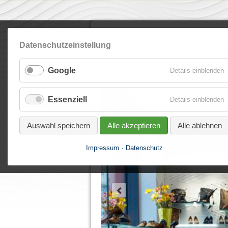
Navigation
überspringen
Datenschutzeinstellung
HOME
ÜBER UNS
MARKE
Google
Details einblenden
Essenziell
Details einblenden
Auswahl speichern
Alle akzeptieren
Alle ablehnen
Impressum
Datenschutz